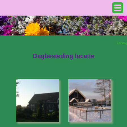
« teru
Dagbesteding locatie