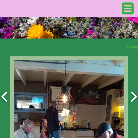
« teru