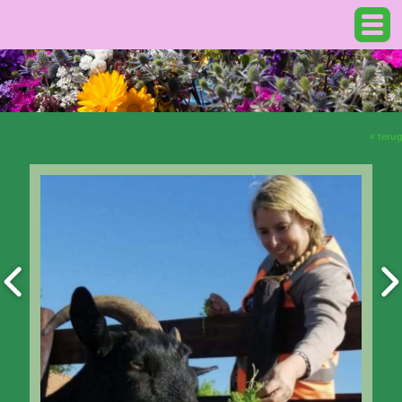
« teru