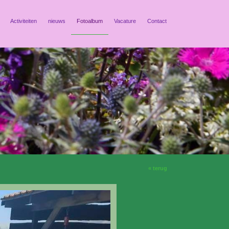
Activiteiten
nieuws
Fotoalbum
Vacature
Contact
« terug