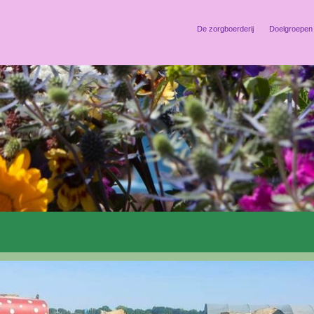
De zorgboerderij
Doelgroepen